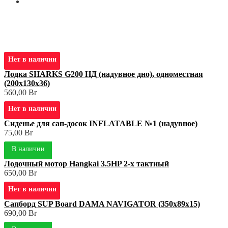
Мой аккаунт
+375 (29) 629-57-68
shop@3sharks.by
Минский р-н., а/г Семково, ул. Центральная, 1В
Нет в наличии
Лодка SHARKS G200 НД (надувное дно), одноместная
(200х130х36)
560,00
Br
Нет в наличии
Сиденье для сап-досок INFLATABLE №1 (надувное)
75,00
Br
В наличии
Лодочный мотор Hangkai 3.5HP 2-х тактный
650,00
Br
Нет в наличии
Сапборд SUP Board DAMA NAVIGATOR (350х89х15)
690,00
Br