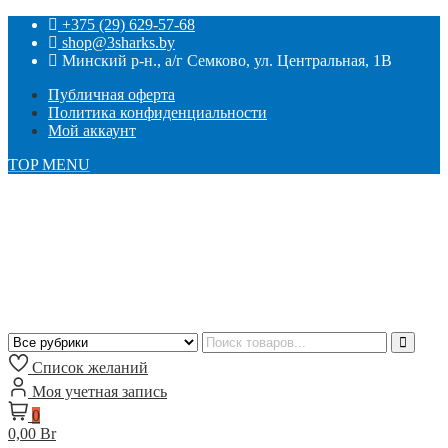
+375 (29) 629-57-68
shop@3sharks.by
Минский р-н., а/г Семково, ул. Центральная, 1В
Публичная оферта
Политика конфиденциальности
Мой аккаунт
TOP MENU
Список желаний
Моя учетная запись
0
0,00 Br