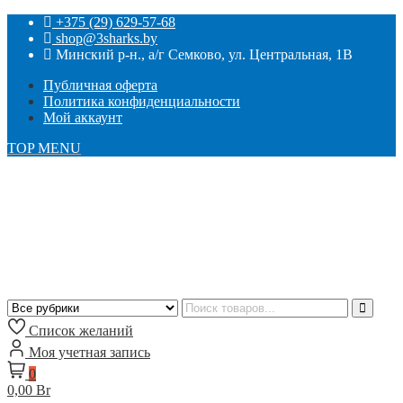
+375 (29) 629-57-68
shop@3sharks.by
Минский р-н., а/г Семково, ул. Центральная, 1В
Публичная оферта
Политика конфиденциальности
Мой аккаунт
TOP MENU
Список желаний
Моя учетная запись
0
0,00 Br