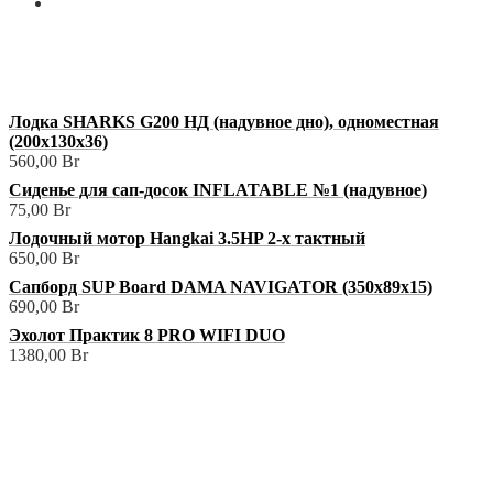
Мой аккаунт
+375 (29) 629-57-68
shop@3sharks.by
Минский р-н., а/г Семково, ул. Центральная, 1В
Лодка SHARKS G200 НД (надувное дно), одноместная
(200х130х36)
560,00
Br
Сиденье для сап-досок INFLATABLE №1 (надувное)
75,00
Br
Лодочный мотор Hangkai 3.5HP 2-х тактный
650,00
Br
Сапборд SUP Board DAMA NAVIGATOR (350х89х15)
690,00
Br
Эхолот Практик 8 PRO WIFI DUO
1380,00
Br