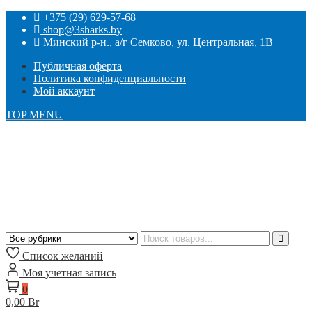
+375 (29) 629-57-68
shop@3sharks.by
Минский р-н., а/г Семково, ул. Центральная, 1В
Публичная оферта
Политика конфиденциальности
Мой аккаунт
TOP MENU
Список желаний
Моя учетная запись
0
0,00 Br