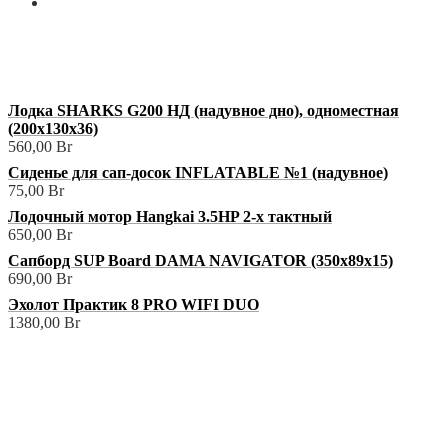
Мой аккаунт
+375 (29) 629-57-68
shop@3sharks.by
Минский р-н., а/г Семково, ул. Центральная, 1В
Лодка SHARKS G200 НД (надувное дно), одноместная
(200х130х36)
560,00
Br
Сиденье для сап-досок INFLATABLE №1 (надувное)
75,00
Br
Лодочный мотор Hangkai 3.5HP 2-х тактный
650,00
Br
Сапборд SUP Board DAMA NAVIGATOR (350х89х15)
690,00
Br
Эхолот Практик 8 PRO WIFI DUO
1380,00
Br