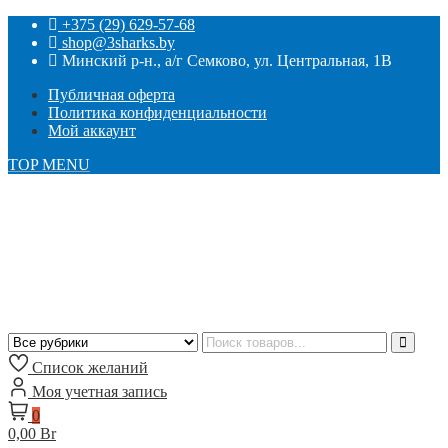
+375 (29) 629-57-68
shop@3sharks.by
Минский р-н., а/г Семково, ул. Центральная, 1В
Публичная оферта
Политика конфиденциальности
Мой аккаунт
TOP MENU
Список желаний
Моя учетная запись
0
0,00 Br