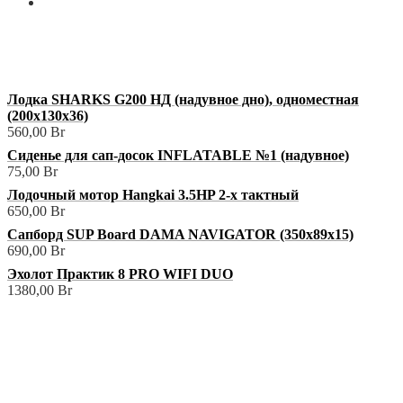
Мой аккаунт
+375 (29) 629-57-68
shop@3sharks.by
Минский р-н., а/г Семково, ул. Центральная, 1В
Лодка SHARKS G200 НД (надувное дно), одноместная
(200х130х36)
560,00
Br
Сиденье для сап-досок INFLATABLE №1 (надувное)
75,00
Br
Лодочный мотор Hangkai 3.5HP 2-х тактный
650,00
Br
Сапборд SUP Board DAMA NAVIGATOR (350х89х15)
690,00
Br
Эхолот Практик 8 PRO WIFI DUO
1380,00
Br