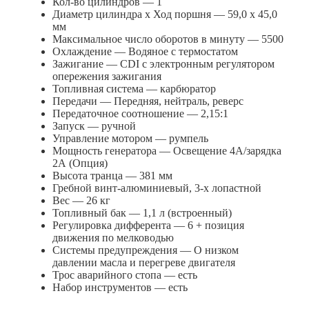
Кол-во цилиндров — 1
Диаметр цилиндра х Ход поршня — 59,0 х 45,0
мм
Максимальное число оборотов в минуту — 5500
Охлаждение — Водяное с термостатом
Зажигание — CDI с электронным регулятором
опережения зажигания
Топливная система — карбюратор
Передачи — Передняя, нейтраль, реверс
Передаточное соотношение — 2,15:1
Запуск — ручной
Управление мотором — румпель
Мощность генератора — Освещение 4А/зарядка
2А (Опция)
Высота транца — 381 мм
Гребной винт-алюминиевый, 3-х лопастной
Вес — 26 кг
Топливный бак — 1,1 л (встроенный)
Регулировка дифферента — 6 + позиция
движения по мелководью
Системы предупреждения — О низком
давлении масла и перегреве двигателя
Трос аварийного стопа — есть
Набор инструментов — есть