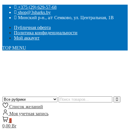
+375 (29) 629-57-68
shop@3sharks.by
Минский р-н., а/г Семково, ул. Центральная, 1В
Публичная оферта
Политика конфиденциальности
Мой аккаунт
TOP MENU
Список желаний
Моя учетная запись
0
0,00 Br