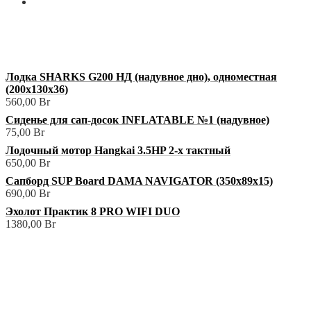
Мой аккаунт
+375 (29) 629-57-68
shop@3sharks.by
Минский р-н., а/г Семково, ул. Центральная, 1В
Лодка SHARKS G200 НД (надувное дно), одноместная
(200х130х36)
560,00
Br
Сиденье для сап-досок INFLATABLE №1 (надувное)
75,00
Br
Лодочный мотор Hangkai 3.5HP 2-х тактный
650,00
Br
Сапборд SUP Board DAMA NAVIGATOR (350х89х15)
690,00
Br
Эхолот Практик 8 PRO WIFI DUO
1380,00
Br