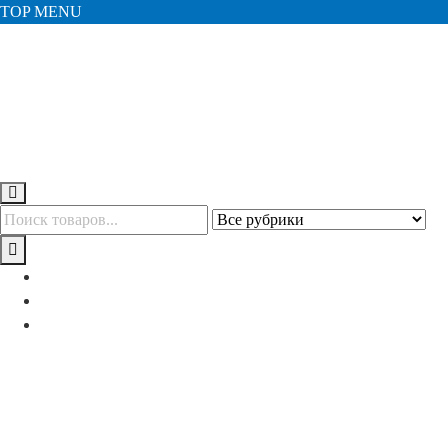
TOP MENU
Публичная оферта
Политика конфиденциальности
Мой аккаунт
+375 (29) 629-57-68
shop@3sharks.by
Минский р-н., а/г Семково, ул. Центральная, 1В