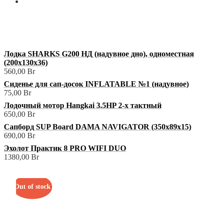
Мой аккаунт
+375 (29) 629-57-68
shop@3sharks.by
Минский р-н., а/г Семково, ул. Центральная, 1В
Лодка SHARKS G200 НД (надувное дно), одноместная
(200х130х36)
560,00
Br
Сиденье для сап-досок INFLATABLE №1 (надувное)
75,00
Br
Лодочный мотор Hangkai 3.5HP 2-х тактный
650,00
Br
Сапборд SUP Board DAMA NAVIGATOR (350х89х15)
690,00
Br
Эхолот Практик 8 PRO WIFI DUO
1380,00
Br
Out of stock