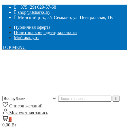
+375 (29) 629-57-68
shop@3sharks.by
Минский р-н., а/г Семково, ул. Центральная, 1В
Публичная оферта
Политика конфиденциальности
Мой аккаунт
TOP MENU
Список желаний
Моя учетная запись
0
0,00 Br